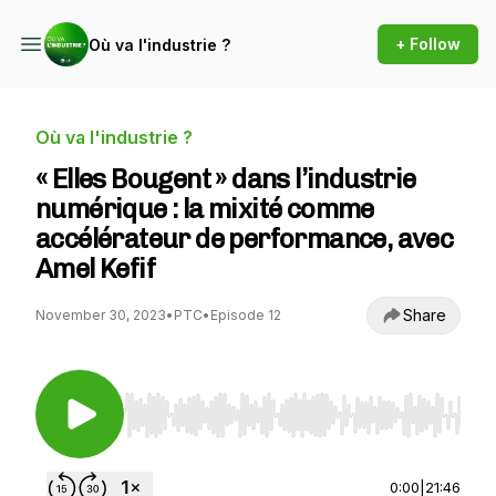
+ Follow
Où va l'industrie ?
Où va l'industrie ?
« Elles Bougent » dans l’industrie
numérique : la mixité comme
accélérateur de performance, avec
Amel Kefif
Share
November 30, 2023
•
PTC
•
Episode 12
Use Left/Right to seek, Home/End to jump to st
0:00
|
21:46